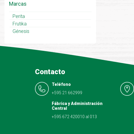
Marcas
Perita
Frutika
Génesis
Contacto
Teléfono
+595 21 662999
Fábrica y Administración
Central
+595 672 420010 al 013