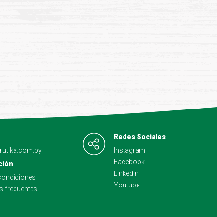
Redes Sociales
frutika.com.py
Instagram
Facebook
ción
Linkedin
condiciones
Youtube
s frecuentes