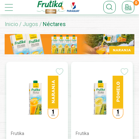
0
Inicio
/
Jugos
/
Néctares
Frutika
Frutika