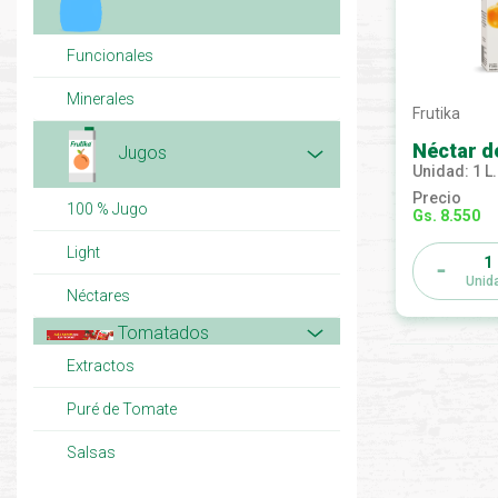
Funcionales
Minerales
Frutika
Jugos
Unidad: 1 L.
Precio
100 % Jugo
Gs. 8.550
Light
1
Unid
Néctares
Tomatados
Extractos
Puré de Tomate
Salsas