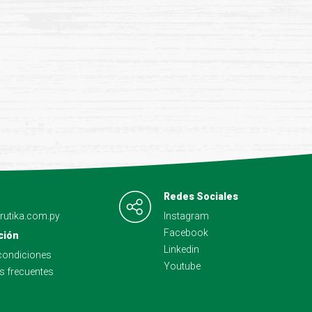
Redes Sociales
frutika.com.py
Instagram
Facebook
ción
Linkedin
condiciones
Youtube
s frecuentes