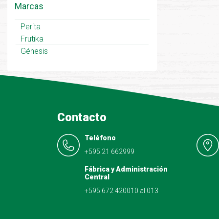
Marcas
Perita
Frutika
Génesis
Contacto
Teléfono
+595 21 662999
Fábrica y Administración
Central
+595 672 420010 al 013