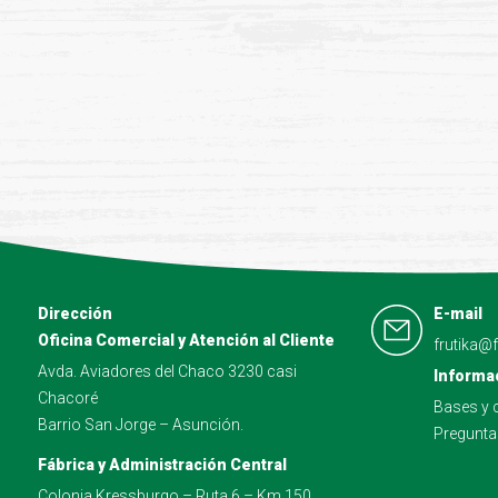
Dirección
E-mail
Oficina Comercial y Atención al Cliente
frutika@
Avda. Aviadores del Chaco 3230 casi
Informa
Chacoré
Bases y 
Barrio San Jorge – Asunción.
Pregunta
Fábrica y Administración Central
Colonia Kressburgo – Ruta 6 – Km 150