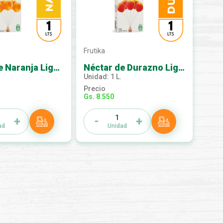
Frutika
Néctar de Naranja Light 1L
Néctar de Durazno Light 1L
Unidad: 1 L.
Precio
Gs. 8.550
1
ad
Unidad